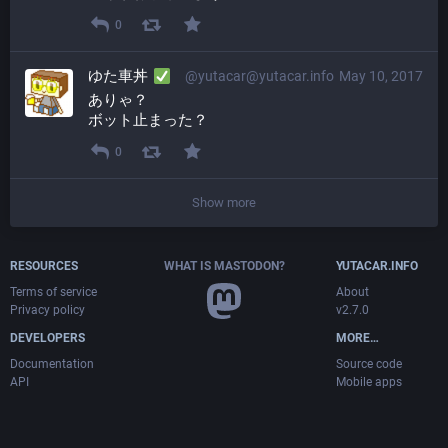
0
ゆた車丼
@yutacar@yutacar.info
May 10, 2017
ありゃ？
ボット止まった？
0
Show more
RESOURCES
WHAT IS MASTODON?
YUTACAR.INFO
Terms of service
About
Privacy policy
v2.7.0
DEVELOPERS
MORE…
Documentation
Source code
API
Mobile apps