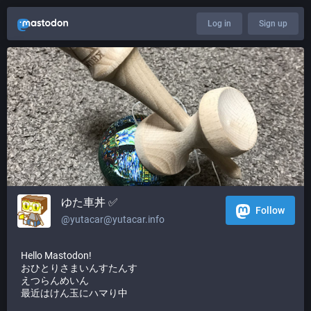
Log in
Sign up
ゆた車丼 ✅
Follow
@yutacar@yutacar.info
Hello Mastodon!
おひとりさまいんすたんす
えつらんめいん
最近はけん玉にハマり中