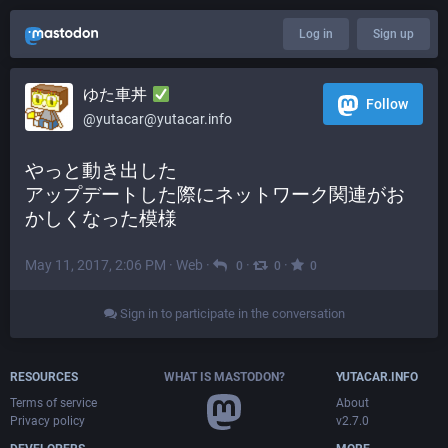
Log in
Sign up
ゆた車丼
Follow
@yutacar@yutacar.info
やっと動き出した
アップデートした際にネットワーク関連がお
かしくなった模様
May 11, 2017, 2:06 PM
·
Web
·
·
·
0
0
0
Sign in to participate in the conversation
RESOURCES
WHAT IS MASTODON?
YUTACAR.INFO
Terms of service
About
Privacy policy
v2.7.0