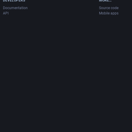
DEVELOPERS
MORE…
Documentation
Source code
API
Mobile apps